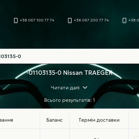
+38 067 100 77 74
+38 067 200 77 74
+38 0
-01103135-0 Nissan TRAEGER
Читати далі
Всього результатів: 1
вання
Баланс
Термін доставки