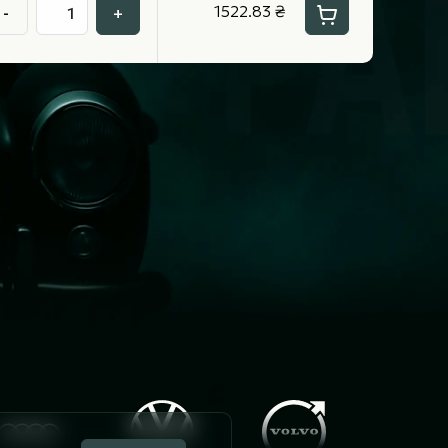
1522.83 ₴
-
+