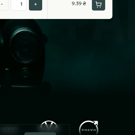
9.39 ₴
-
+