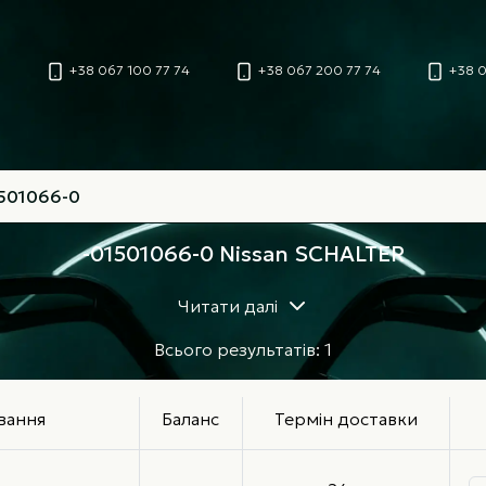
+38 067 100 77 74
+38 067 200 77 74
+38 0
-01501066-0 Nissan SCHALTER
Читати далі
Всього результатів: 1
вання
Баланс
Термін доставки