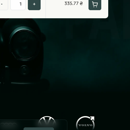
335.77 ₴
-
+